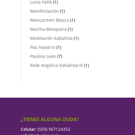
1
Luisa Holik
1
producto
1
Manifestación
1
producto
1
Maricarmen Blasco
1
producto
1
Martha Mosquera
1
producto
1
Meditación Kabalista
1
producto
1
Pau Navarro
1
producto
7
Paulina León
7
productos
1
Reiki Angélico Kabalista III
1
producto
¿TIENES ALGUNA DUDA?
Celular:
(593) 967124352