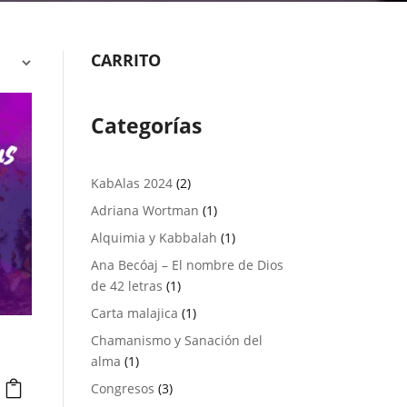
CARRITO
Categorías
2
KabAlas 2024
2
productos
1
Adriana Wortman
1
producto
1
Alquimia y Kabbalah
1
producto
Ana Becóaj – El nombre de Dios
1
de 42 letras
1
producto
1
Carta malajica
1
producto
Chamanismo y Sanación del
1
alma
1
producto
3
Congresos
3