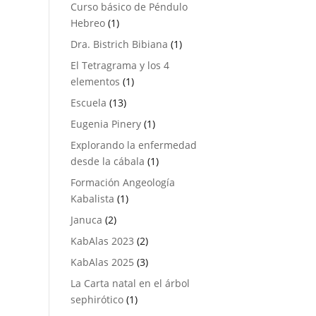
productos
Curso básico de Péndulo
1
Hebreo
1
producto
1
Dra. Bistrich Bibiana
1
producto
El Tetragrama y los 4
1
elementos
1
producto
13
Escuela
13
productos
1
Eugenia Pinery
1
producto
Explorando la enfermedad
1
desde la cábala
1
producto
Formación Angeología
1
Kabalista
1
producto
2
Januca
2
productos
2
KabAlas 2023
2
productos
3
KabAlas 2025
3
productos
La Carta natal en el árbol
1
sephirótico
1
producto