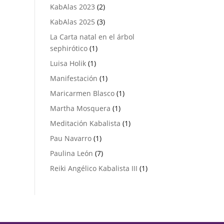
productos
2
KabAlas 2023
2
productos
3
KabAlas 2025
3
productos
La Carta natal en el árbol
1
sephirótico
1
producto
1
Luisa Holik
1
producto
1
Manifestación
1
producto
1
Maricarmen Blasco
1
producto
1
Martha Mosquera
1
producto
1
Meditación Kabalista
1
producto
1
Pau Navarro
1
producto
7
Paulina León
7
productos
1
Reiki Angélico Kabalista III
1
producto