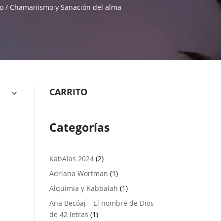
io
/ Chamanismo y Sanación del alma
CARRITO
Categorías
2
KabAlas 2024
2
productos
1
Adriana Wortman
1
producto
1
Alquimia y Kabbalah
1
producto
Ana Becóaj – El nombre de Dios
1
de 42 letras
1