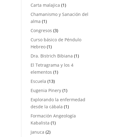
producto
1
Carta malajica
1
producto
Chamanismo y Sanación del
1
alma
1
producto
3
Congresos
3
productos
Curso básico de Péndulo
1
Hebreo
1
producto
1
Dra. Bistrich Bibiana
1
producto
El Tetragrama y los 4
1
elementos
1
producto
13
Escuela
13
productos
1
Eugenia Pinery
1
producto
Explorando la enfermedad
1
desde la cábala
1
producto
Formación Angeología
1
Kabalista
1
producto
2
Januca
2