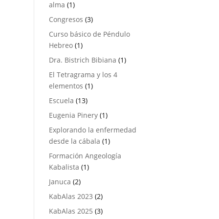
1
alma
1
producto
3
Congresos
3
productos
Curso básico de Péndulo
1
Hebreo
1
producto
1
Dra. Bistrich Bibiana
1
producto
El Tetragrama y los 4
1
elementos
1
producto
13
Escuela
13
productos
1
Eugenia Pinery
1
producto
Explorando la enfermedad
1
desde la cábala
1
producto
Formación Angeología
1
Kabalista
1
producto
2
Januca
2
productos
2
KabAlas 2023
2
productos
3
KabAlas 2025
3