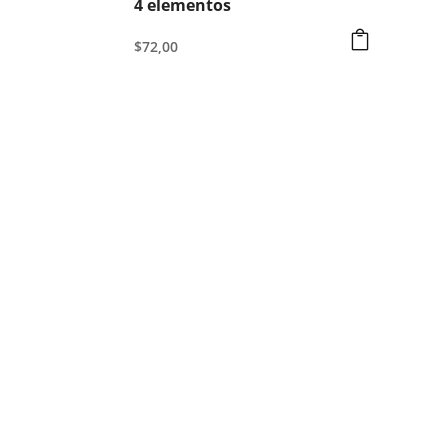
4 elementos
$
72,00