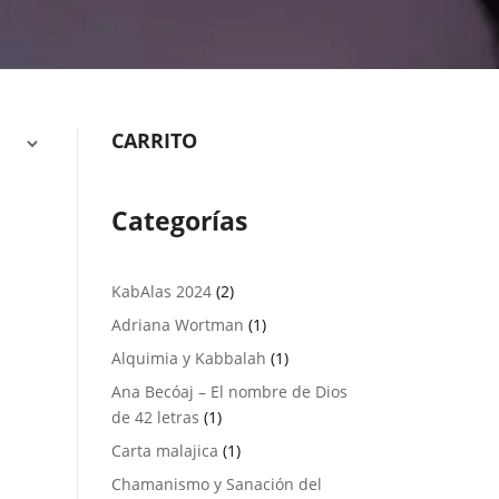
CARRITO
Categorías
2
KabAlas 2024
2
productos
1
Adriana Wortman
1
producto
1
Alquimia y Kabbalah
1
producto
Ana Becóaj – El nombre de Dios
1
de 42 letras
1
producto
1
Carta malajica
1
producto
Chamanismo y Sanación del