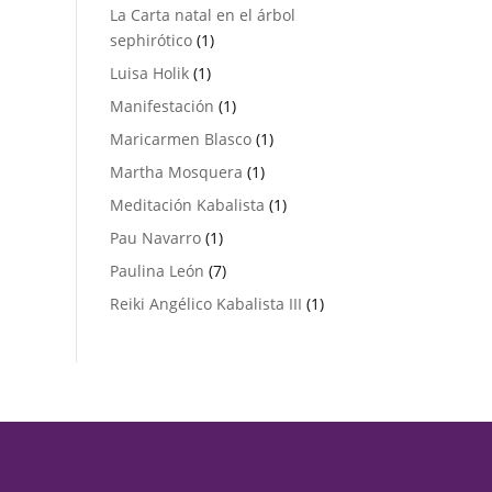
productos
La Carta natal en el árbol
1
sephirótico
1
producto
1
Luisa Holik
1
producto
1
Manifestación
1
producto
1
Maricarmen Blasco
1
producto
1
Martha Mosquera
1
producto
1
Meditación Kabalista
1
producto
1
Pau Navarro
1
producto
7
Paulina León
7
productos
1
Reiki Angélico Kabalista III
1
producto